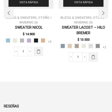
VISTA RÁPIDA
VISTA RÁPIDA
BUZOS & SWEATERS
,
OTOÑO /
BUZOS & SWEATERS
,
OTOÑO /
INVIERNO 26
INVIERNO 26
ESTE
SWEATER NICOL
SWEATER LACOST – HILO
PRODUCTO
ESTE
BREMER
$
14.900
TIENE
PRODUCTO
MÚLTIPLES
$
13.500
TIENE
+3
VARIANTES.
MÚLTIPLES
+2
LAS
VARIANTES.
SWEATER
OPCIONES
LAS
NICOL
SE PUEDEN
SWEATER
OPCIONES
CANTIDAD
ELEGIR EN
LACOST
SE PUEDEN
LA PÁGINA
-
ELEGIR EN
DE
HILO
LA PÁGINA
PRODUCTO
BREMER
DE
CANTIDAD
PRODUCTO
RESEÑAS