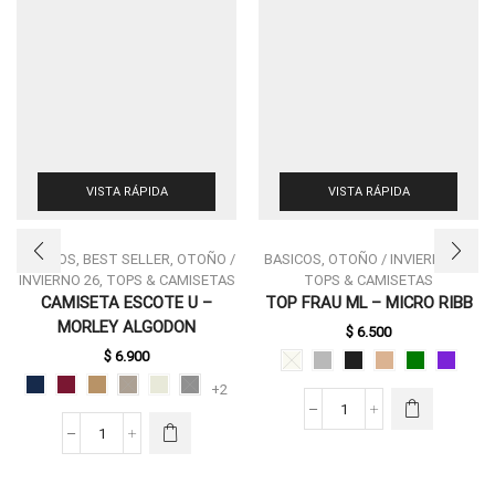
VISTA RÁPIDA
VISTA RÁPIDA
BASICOS
,
BEST SELLER
,
OTOÑO /
BASICOS
,
OTOÑO / INVIERNO 26
,
INVIERNO 26
,
TOPS & CAMISETAS
TOPS & CAMISETAS
ESTE
CAMISETA ESCOTE U –
TOP FRAU ML – MICRO RIBB
PRODUCTO
ESTE
MORLEY ALGODON
$
6.500
TIENE
PRODUCTO
MÚLTIPLES
$
6.900
TIENE
VARIANTES.
MÚLTIPLES
+2
LAS
VARIANTES.
TOP
OPCIONES
LAS
FRAU
SE PUEDEN
CAMISETA
OPCIONES
ML
ELEGIR EN
ESCOTE
SE PUEDEN
-
LA PÁGINA
U
ELEGIR EN