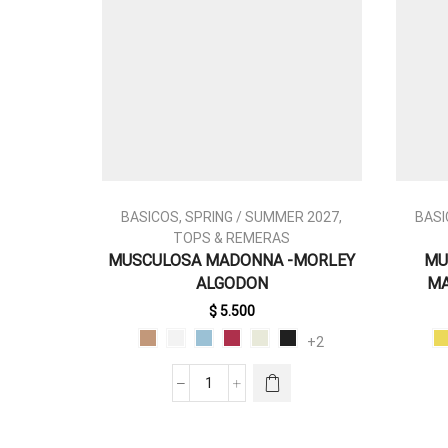
BASICOS
,
SPRING / SUMMER 2027
,
BASI
TOPS & REMERAS
MUSCULOSA MADONNA -MORLEY
MU
ESTE
ALGODON
MA
PRODUCTO
TIENE
$
5.500
MÚLTIPLES
+2
VARIANTES.
LAS
MUSCULOSA
OPCIONES
MADONNA
SE PUEDEN
-
ELEGIR EN