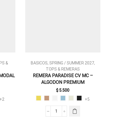
PS &
BASICOS
,
SPRING / SUMMER 2027
,
BASICOS
,
TOPS & REMERAS
/ SUMME
 MODAL
REMERA PARADISE CV MC –
ESTE
REMER
ALGODON PREMIUM
PRODUCTO
TIENE
$
5.500
MÚLTIPLES
+2
+5
VARIANTES.
LAS
REMERA
OPCIONES
PARADISE
SE PUEDEN
CV
ELEGIR EN