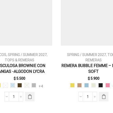
COS
,
SPRING / SUMMER 2027
,
SPRING / SUMMER 2027
,
TO
TOPS & REMERAS
REMERAS
SCULOSA BROWNIE CON
REMERA BUBBLE FEMME –
ESTE
ESTE
NGAS -ALGODON LYCRA
SOFT
PRODUCTO
PRODUCTO
TIENE
TIENE
$
5.500
$
5.900
MÚLTIPLES
MÚLTIPLES
+4
VARIANTES.
VARIANTES.
LAS
LAS
MUSCULOSA
REMERA
OPCIONES
OPCIONES
BROWNIE
BUBBLE
SE PUEDEN
SE PUEDEN
CON
FEMME
ELEGIR EN
ELEGIR EN