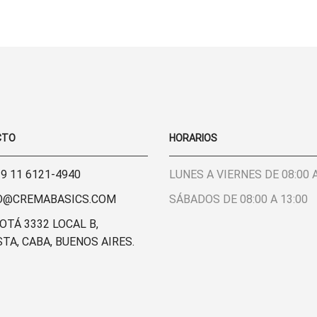
MANGAS
-
LA PÁGINA
LA PÁGINA
-
MODAL
DE
DE
ALGODON
SOFT
PRODUCTO
PRODUCTO
LYCRA
CANTIDAD
CANTIDAD
CTO
HORARIOS
 9 11 6121-4940
LUNES A VIERNES DE 08:00 A
O@CREMABASICS.COM
SÁBADOS DE 08:00 A 13:00
Y
HERMOSA
OTÁ 3332 LOCAL B,
TODO!!
EXCELENTE
CALIDAD DE
TA, CABA, BUENOS AIRES.
 RE
TIENDA!!! LA
LAS PRENDA
NTA,
CALIDAD DE
Y CÁLIDA
LA ROPA ES
ATENCIÓN
 Y LA
HERMOSA Y
AD DE
TIENE MUY