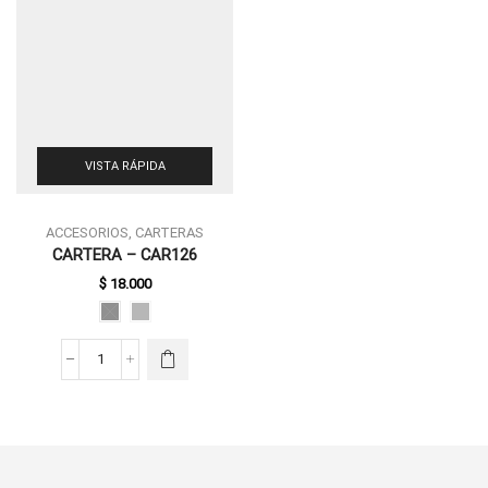
VISTA RÁPIDA
ACCESORIOS
,
CARTERAS
ESTE
CARTERA – CAR126
PRODUCTO
$
18.000
TIENE
MÚLTIPLES
VARIANTES.
LAS
CARTERA
OPCIONES
-
SE PUEDEN
CAR126
ELEGIR EN
CANTIDAD
LA PÁGINA
DE
PRODUCTO