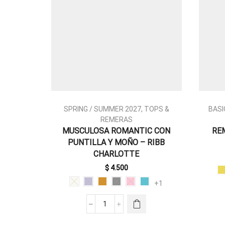
SPRING / SUMMER 2027
,
TOPS &
BASI
REMERAS
MUSCULOSA ROMANTIC CON
RE
PUNTILLA Y MOÑO – RIBB
ESTE
CHARLOTTE
PRODUCTO
TIENE
$
4.500
MÚLTIPLES
+1
VARIANTES.
LAS
MUSCULOSA
OPCIONES
ROMANTIC
SE PUEDEN