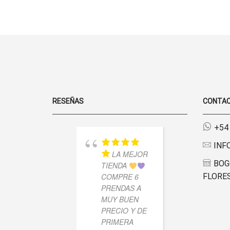
CON
ELEGIR EN
PUNTILLA
LA PÁGINA
Y
DE
MOÑO
PRODUCTO
-
RIBB
CHARLOTTE
CANTIDAD
RESEÑAS
CONTA
+54
INF
LA MEJOR
MU
BOG
TIENDA
LINDO 
COMPRE 6
FLORES
ESTOY
PRENDAS A
CONTE
MUY BUEN
LLEGO
PRECIO Y DE
RÁPIDO
PRIMERA
CALID