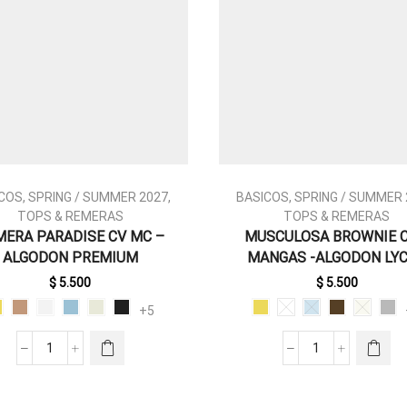
COS
,
SPRING / SUMMER 2027
,
BASICOS
,
SPRING / SUMMER 
TOPS & REMERAS
TOPS & REMERAS
MERA PARADISE CV MC –
MUSCULOSA BROWNIE 
ESTE
ESTE
ALGODON PREMIUM
MANGAS -ALGODON LY
PRODUCTO
PRODUCTO
TIENE
TIENE
$
5.500
$
5.500
MÚLTIPLES
MÚLTIPLES
+5
VARIANTES.
VARIANTES.
LAS
LAS
REMERA
MUSCULOSA
OPCIONES
OPCIONES
PARADISE
BROWNIE
SE PUEDEN
SE PUEDEN
CV
CON
ELEGIR EN
ELEGIR EN