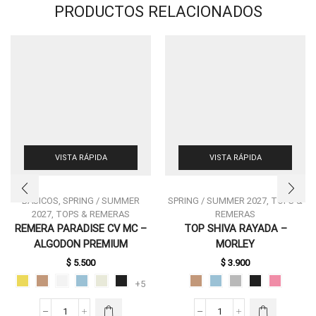
PRODUCTOS RELACIONADOS
VISTA RÁPIDA
VISTA RÁPIDA
BASICOS
,
SPRING / SUMMER
SPRING / SUMMER 2027
,
TOPS &
2027
,
TOPS & REMERAS
REMERAS
REMERA PARADISE CV MC –
TOP SHIVA RAYADA –
ESTE
ESTE
ALGODON PREMIUM
MORLEY
PRODUCTO
PRODUCTO
$
5.500
$
3.900
TIENE
TIENE
MÚLTIPLES
MÚLTIPLES
+5
VARIANTES.
VARIANTES.
LAS
LAS