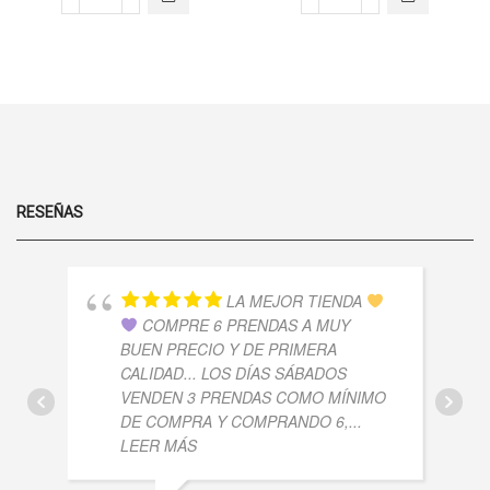
REMERA
TOP
OPCIONES
OPCIONES
PARADISE
SHIVA
SE PUEDEN
SE PUEDEN
CV
RAYADA
ELEGIR EN
ELEGIR EN
MC
-
LA PÁGINA
LA PÁGINA
-
MORLEY
DE
DE
ALGODON
CANTIDAD
PRODUCTO
PRODUCTO
PREMIUM
CANTIDAD
RESEÑAS
LA MEJOR TIENDA
COMPRE 6 PRENDAS A MUY
BUEN PRECIO Y DE PRIMERA
CALIDAD... LOS DÍAS SÁBADOS
VENDEN 3 PRENDAS COMO MÍNIMO
DE COMPRA Y COMPRANDO 6,
...
LEER MÁS