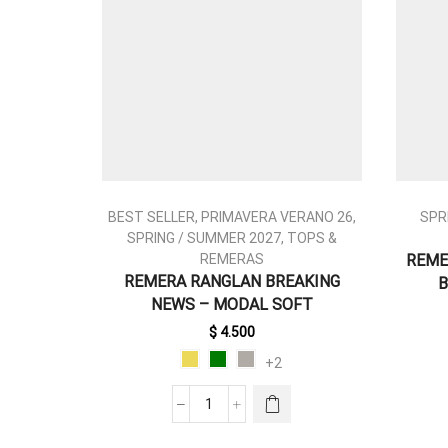
BEST SELLER
,
PRIMAVERA VERANO 26
,
SPR
SPRING / SUMMER 2027
,
TOPS &
REMERAS
REME
REMERA RANGLAN BREAKING
B
ESTE
NEWS – MODAL SOFT
PRODUCTO
TIENE
$
4.500
MÚLTIPLES
+2
VARIANTES.
LAS
REMERA
OPCIONES
RANGLAN
SE PUEDEN