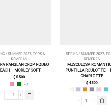
ING / SUMMER 2027
,
TOPS &
SPRING / SUMMER 2027
,
TO
REMERAS
REMERAS
RA RANGLAN CROP RODEO
MUSCULOSA ROMANTIC
ESTE
EACH – MORLEY SOFT
PUNTILLA ROULOTTE – 
PRODUCTO
ESTE
CHARLOTTE
TIENE
PRODUCTO
$
5.500
MÚLTIPLES
TIENE
$
4.500
+2
VARIANTES.
MÚLTIPLES
LAS
VARIANTES.
REMERA
OPCIONES
LAS
RANGLAN
SE PUEDEN
MUSCULOSA
OPCIONES
CROP
ELEGIR EN
ROMANTIC
SE PUEDEN