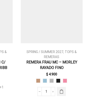
PS &
SPRING / SUMMER 2027
,
TOPS &
BASIC
REMERAS
 C/
REMERA FRAU MC – MORLEY
MUSC
ESTE
RIBB
RAYADO FINO
PRODUCTO
TIENE
$
4.900
MÚLTIPLES
VARIANTES.
+1
LAS
REMERA
OPCIONES
FRAU
SE PUEDEN
MC
ELEGIR EN