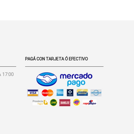
-
LA PÁGINA
MORLEY
DE
RAYADO
PRODUCTO
FINO
CANTIDAD
PAGÁ CON TARJETA Ó EFECTIVO
 17:00
BONITO,
BUENO Y
EXCELENTE
S
BARATO
LA ROPA,
MUY BUENA
CALIDAD.
EXCELENTES
PRECIOS,
MARINA