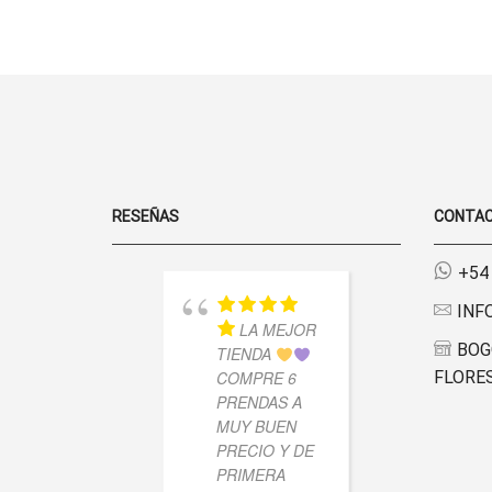
BREAKING
ELEGIR EN
NEWS
LA PÁGINA
-
DE
MODAL
PRODUCTO
SOFT
CANTIDAD
RESEÑAS
CONTA
+54
INF
LA MEJOR
MU
BOG
TIENDA
LINDO 
COMPRE 6
FLORES
ESTOY
PRENDAS A
CONTE
MUY BUEN
LLEGO
PRECIO Y DE
RÁPIDO
PRIMERA
CALID