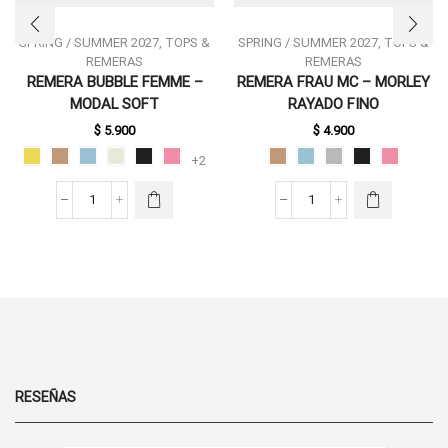
SPRING / SUMMER 2027
,
TOPS &
SPRING / SUMMER 2027
,
TOPS &
REMERAS
REMERAS
REMERA BUBBLE FEMME –
REMERA FRAU MC – MORLEY
ESTE
ESTE
MODAL SOFT
RAYADO FINO
PRODUCTO
PRODUCTO
$
5.900
$
4.900
TIENE
TIENE
MÚLTIPLES
MÚLTIPLES
+2
VARIANTES.
VARIANTES.
LAS
LAS
REMERA
REMERA
OPCIONES
OPCIONES
BUBBLE
FRAU
SE PUEDEN
SE PUEDEN
FEMME
MC
ELEGIR EN
ELEGIR EN
-
-
LA PÁGINA
LA PÁGINA
MODAL
MORLEY
DE
DE
SOFT
RAYADO
PRODUCTO
PRODUCTO
CANTIDAD
FINO
CANTIDAD
RESEÑAS