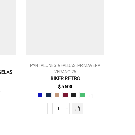
PANTALONES & FALDAS
,
PRIMAVERA
PANTAL
SELAS
VERANO 26
ESTE
BIKER RETRO
F
PRODUCTO
TIENE
$
5.500
MÚLTIPLES
+1
VARIANTES.
LAS
BIKER
OPCIONES
RETRO
SE PUEDEN
CANTIDAD
ELEGIR EN
LA PÁGINA