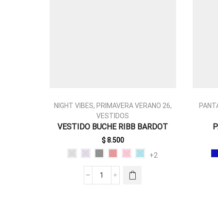
NIGHT VIBES
,
PRIMAVERA VERANO 26
,
PANT
VESTIDOS
ESTE
VESTIDO BUCHE RIBB BARDOT
P
PRODUCTO
TIENE
$
8.500
MÚLTIPLES
+2
VARIANTES.
LAS
VESTIDO
OPCIONES
BUCHE
SE PUEDEN
RIBB
ELEGIR EN
BARDOT
LA PÁGINA