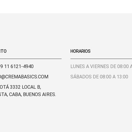
DE
PRODUCTO
PRODUCTO
CTO
HORARIOS
 9 11 6121-4940
LUNES A VIERNES DE 08:00 A
O@CREMABASICS.COM
SÁBADOS DE 08:00 A 13:00
Y
HERMOSA
OTÁ 3332 LOCAL B,
TODO!!
EXCELENTE
CALIDAD DE
TA, CABA, BUENOS AIRES.
 RE
TIENDA!!! LA
LAS PRENDA
NTA,
CALIDAD DE
Y CÁLIDA
LA ROPA ES
ATENCIÓN
 Y LA
HERMOSA Y
AD DE
TIENE MUY
RENDAS
BUENAS
VALENT