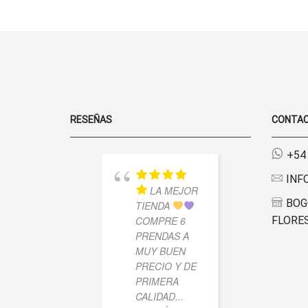
CANTIDAD
DE
PRODUCTO
RESEÑAS
CONTA
+54
INF
LA MEJOR
MU
BOG
TIENDA
LINDO 
COMPRE 6
FLORES
ESTOY
PRENDAS A
CONTE
MUY BUEN
LLEGO
PRECIO Y DE
RÁPIDO
PRIMERA
CALID
CALIDAD...
LAS P