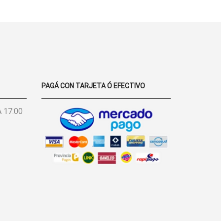
DE
PRODUCTO
PAGÁ CON TARJETA Ó EFECTIVO
 17:00
BONITO,
BUENO Y
EXCELENTE
S
BARATO
LA ROPA,
MUY BUENA
CALIDAD.
EXCELENTES
PRECIOS,
MARINA
NINGÚN
CARULLO
INA