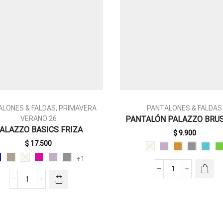
ALONES & FALDAS
,
PRIMAVERA
PANTALONES & FALDAS
ESTE
VERANO 26
PANTALÓN PALAZZO BRU
ESTE
PRODUCTO
ALAZZO BASICS FRIZA
PRODUCTO
TIENE
$
9.900
TIENE
MÚLTIPLES
$
17.500
MÚLTIPLES
VARIANTES.
+1
VARIANTES.
LAS
PANTALÓN
LAS
OPCIONES
PALAZZO
PALAZZO
OPCIONES
SE PUEDEN
BASICS
BRUSELAS
SE PUEDEN
ELEGIR EN
FRIZA
CANTIDAD
ELEGIR EN
LA PÁGINA
CANTIDAD
LA PÁGINA
DE