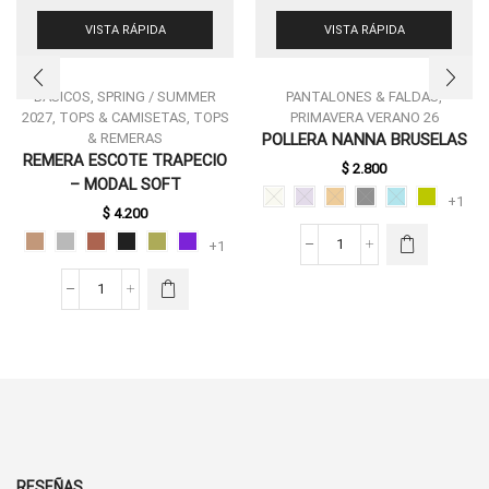
VISTA RÁPIDA
VISTA RÁPIDA
BASICOS
,
SPRING / SUMMER
PANTALONES & FALDAS
,
2027
,
TOPS & CAMISETAS
,
TOPS
PRIMAVERA VERANO 26
ESTE
& REMERAS
POLLERA NANNA BRUSELAS
PRODUCTO
REMERA ESCOTE TRAPECIO
$
2.800
TIENE
ESTE
– MODAL SOFT
MÚLTIPLES
PRODUCTO
+1
VARIANTES.
$
4.200
TIENE
LAS
MÚLTIPLES
+1
POLLERA
OPCIONES
VARIANTES.
NANNA
SE PUEDEN
LAS
BRUSELAS
ELEGIR EN
REMERA
OPCIONES
CANTIDAD
LA PÁGINA
ESCOTE
SE PUEDEN
DE
TRAPECIO
ELEGIR EN
PRODUCTO
-
LA PÁGINA
MODAL
DE
SOFT
PRODUCTO
CANTIDAD
RESEÑAS