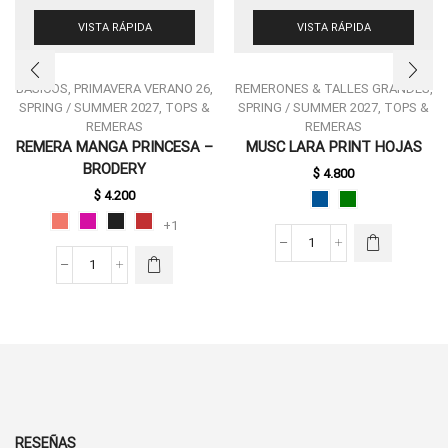
VISTA RÁPIDA
VISTA RÁPIDA
BASICOS
,
PRIMAVERA VERANO 26
,
REMERONES & TALLES GRANDES
,
SPRING / SUMMER 2027
,
TOPS &
SPRING / SUMMER 2027
,
TOPS &
REMERAS
REMERAS
ESTE
REMERA MANGA PRINCESA –
MUSC LARA PRINT HOJAS
PRODUCTO
ESTE
BRODERY
$
4.800
TIENE
PRODUCTO
MÚLTIPLES
$
4.200
TIENE
VARIANTES.
MÚLTIPLES
+1
LAS
VARIANTES.
MUSC
OPCIONES
LAS
LARA
SE PUEDEN
REMERA
OPCIONES
PRINT
ELEGIR EN
MANGA
SE PUEDEN
HOJAS
LA PÁGINA
PRINCESA
ELEGIR EN
CANTIDAD
DE
-
LA PÁGINA
PRODUCTO
BRODERY
DE
CANTIDAD
PRODUCTO
RESEÑAS