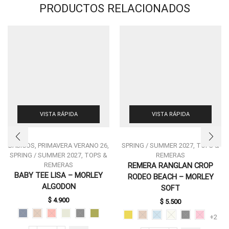
PRODUCTOS RELACIONADOS
VISTA RÁPIDA
VISTA RÁPIDA
BASICOS
,
PRIMAVERA VERANO 26
,
SPRING / SUMMER 2027
,
TOPS &
SPRING / SUMMER 2027
,
TOPS &
REMERAS
REMERAS
REMERA RANGLAN CROP
BABY TEE LISA – MORLEY
RODEO BEACH – MORLEY
ESTE
ESTE
ALGODON
SOFT
PRODUCTO
PRODUCTO
$
4.900
TIENE
$
5.500
TIENE
MÚLTIPLES
MÚLTIPLES
+2
VARIANTES.
VARIANTES.