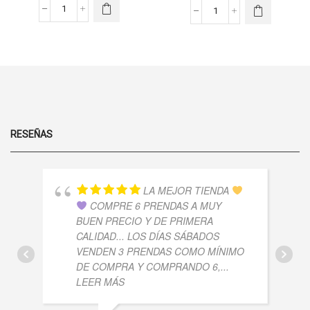
LAS
LAS
BABY
OPCIONES
REMERA
OPCIONES
TEE
SE PUEDEN
RANGLAN
SE PUEDEN
LISA
ELEGIR EN
CROP
ELEGIR EN
-
LA PÁGINA
RODEO
LA PÁGINA
MORLEY
DE
BEACH
DE
ALGODON
PRODUCTO
-
PRODUCTO
CANTIDAD
MORLEY
SOFT
CANTIDAD
RESEÑAS
LA MEJOR TIENDA
COMPRE 6 PRENDAS A MUY
BUEN PRECIO Y DE PRIMERA
CALIDAD... LOS DÍAS SÁBADOS
VENDEN 3 PRENDAS COMO MÍNIMO
DE COMPRA Y COMPRANDO 6,
...
LEER MÁS