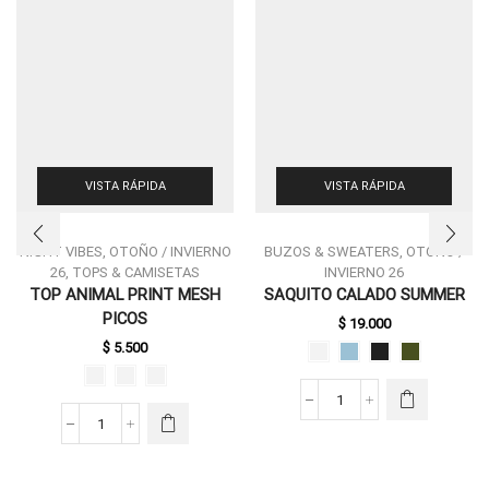
VISTA RÁPIDA
VISTA RÁPIDA
NIGHT VIBES
,
OTOÑO / INVIERNO
BUZOS & SWEATERS
,
OTOÑO /
26
,
TOPS & CAMISETAS
INVIERNO 26
ESTE
TOP ANIMAL PRINT MESH
SAQUITO CALADO SUMMER
PRODUCTO
ESTE
PICOS
$
19.000
TIENE
PRODUCTO
MÚLTIPLES
$
5.500
TIENE
VARIANTES.
MÚLTIPLES
LAS
VARIANTES.
SAQUITO
OPCIONES
LAS
CALADO
SE PUEDEN
TOP
OPCIONES
SUMMER
ELEGIR EN
ANIMAL
SE PUEDEN
CANTIDAD
LA PÁGINA
PRINT
ELEGIR EN