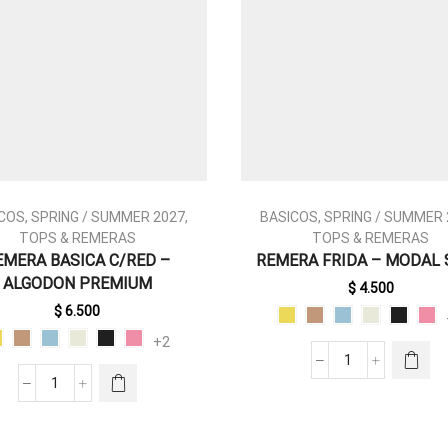
COS
,
SPRING / SUMMER 2027
,
BASICOS
,
SPRING / SUMMER 
TOPS & REMERAS
TOPS & REMERAS
ESTE
EMERA BASICA C/RED –
REMERA FRIDA – MODAL
PRODUCTO
ESTE
ALGODON PREMIUM
TIENE
PRODUCTO
$
4.500
MÚLTIPLES
TIENE
$
6.500
VARIANTES.
MÚLTIPLES
+2
LAS
VARIANTES.
REMERA
OPCIONES
LAS
FRIDA
SE PUEDEN
REMERA
OPCIONES
-
ELEGIR EN
BASICA
SE PUEDEN
MODAL
LA PÁGINA
C/RED
ELEGIR EN