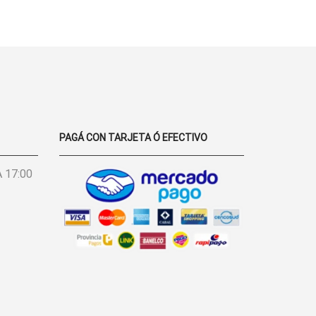
CANTIDAD
LA PÁGINA
DE
PRODUCTO
PAGÁ CON TARJETA Ó EFECTIVO
 17:00
BONITO,
BUENO Y
EXCELENTE
S
BARATO
LA ROPA,
MUY BUENA
CALIDAD.
EXCELENTES
PRECIOS,
MARINA